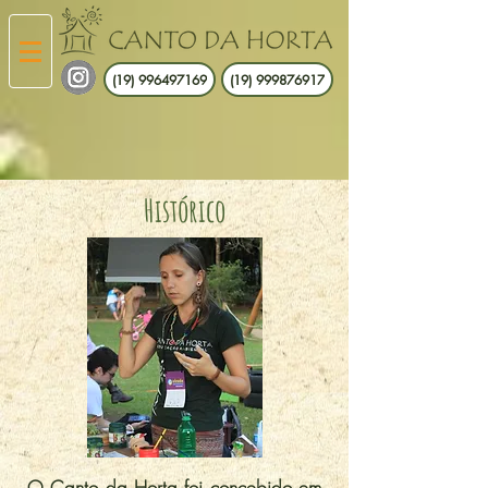
(19) 996497169
(19) 999876917
Histórico
O Canto da Horta foi concebido em