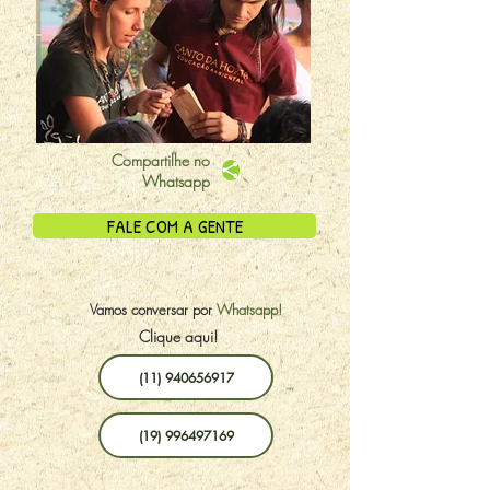
Compartilhe no
Whatsapp
FALE COM A GENTE
Vamos conversar por
Whatsapp!
Clique aqui!
(11) 940656917
(19) 996497169