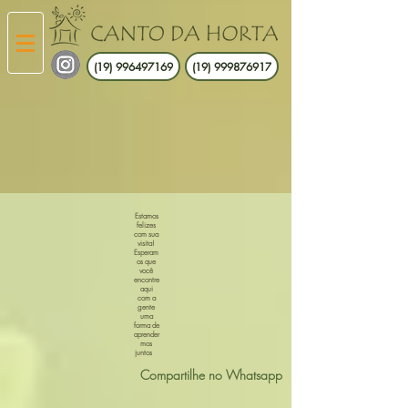
(19) 996497169
(19) 999876917
Estamos
felizes
com sua
visita!
Esperam
os que
você
encontre
aqui
com a
gente
uma
forma de
aprender
mos
juntos
Compartilhe no Whatsapp